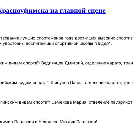
Красноуфимска на главной сцене
вование лучших спортсменов года достигших высоких спортивн
 удостоены воспитанники спортивной школы "Лидер":
ским видам спорта": Ведиянцев Дмитрий, отделение каратэ, тр
мпийским видам спорта": Шипунов Павел, отделение каратэ, тр
мпийским видам спорта": Семенова Мария, отделение пауэрлифт
адимир Павлович и Некрасов Михаил Павлович!