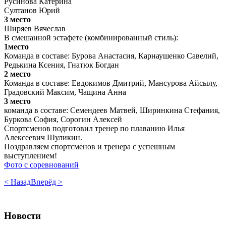
Русинова Катерина
Султанов Юрий
3 место
Ширяев Вячеслав
В смешанной эстафете (комбинированный стиль):
1место
Команда в составе: Бурова Анастасия, Карнаушенко Савелий,
Редькина Ксения, Гнатюк Богдан
2 место
Команда в составе: Евдокимов Дмитрий, Мансурова Айсылу,
Градовский Максим, Чащина Анна
3 место
команда в составе: Семендеев Матвей, Ширинкина Стефания,
Буркова София, Сорогин Алексей
Спортсменов подготовил тренер по плаванию Илья
Алексеевич Шуликин.
Поздравляем спортсменов и тренера с успешным
выступлением!
Фото с соревнований
< Назад
Вперёд >
Новости